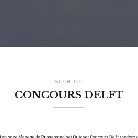
STICHTING
CONCOURS DELFT
ij op onze Manege de Prinsenstad het Outdoor Concours Delft rondom d