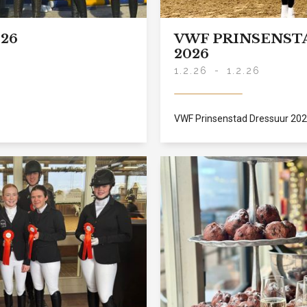
26
VWF PRINSENST
2026
1.2.26
-
1.2.26
VWF Prinsenstad Dressuur 20