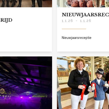
NIEUWJAARSREC
RIJD
1.1.26
-
1.1.26
Nieuwjaarsreceptie