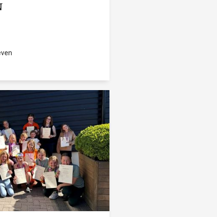
N
even