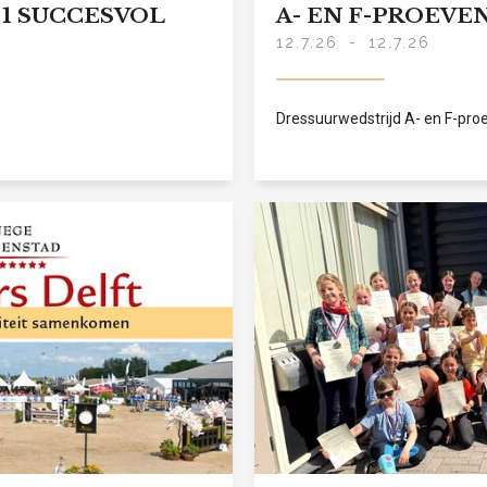
1 SUCCESVOL
A- EN F-PROEVE
12.7.26
-
12.7.26
Dressuurwedstrijd A- en F-pro