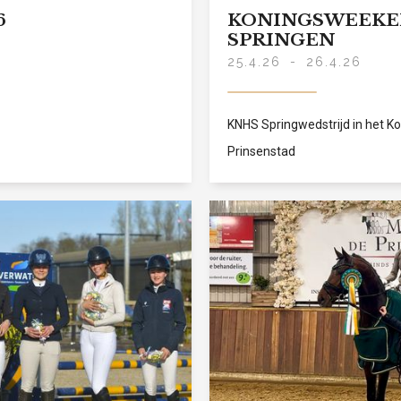
6
KONINGSWEEKEN
SPRINGEN
25.4.26
-
26.4.26
KNHS Springwedstrijd in het 
Prinsenstad