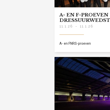
A- EN F-PROEVEN
DRESSUURWEDST
11.1.26
-
11.1.26
A- en FNRS-proeven