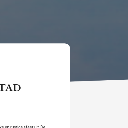
STAD
e en rustige sfeer uit. De