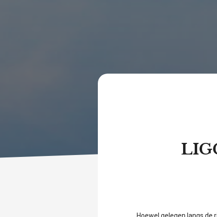
LIG
Hoewel gelegen langs de ri