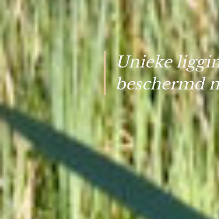
Unieke liggi
beschermd n