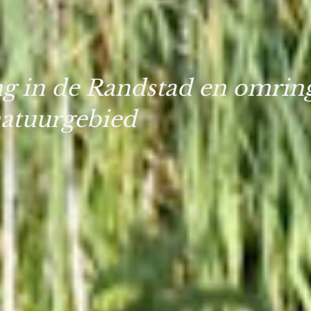
ng in de Randstad en omrin
atuurgebied