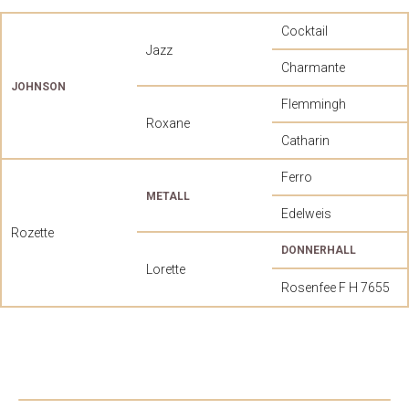
Cocktail
Jazz
Charmante
JOHNSON
Flemmingh
Roxane
Catharin
Ferro
METALL
Edelweis
Rozette
DONNERHALL
Lorette
Rosenfee F H 7655