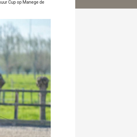
ssuur Cup op Manege de