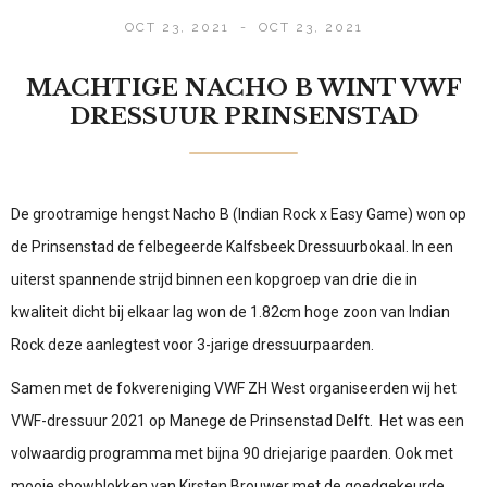
OCT 23, 2021
-
OCT 23, 2021
MACHTIGE NACHO B WINT VWF
DRESSUUR PRINSENSTAD
De grootramige hengst Nacho B (Indian Rock x Easy Game) won op
de Prinsenstad de felbegeerde Kalfsbeek Dressuurbokaal. In een
uiterst spannende strijd binnen een kopgroep van drie die in
kwaliteit dicht bij elkaar lag won de 1.82cm hoge zoon van Indian
Rock deze aanlegtest voor 3-jarige dressuurpaarden.
Samen met de fokvereniging VWF ZH West organiseerden wij het
VWF-dressuur 2021 op Manege de Prinsenstad Delft. Het was een
volwaardig programma met bijna 90 driejarige paarden. Ook met
mooie showblokken van Kirsten Brouwer met de goedgekeurde