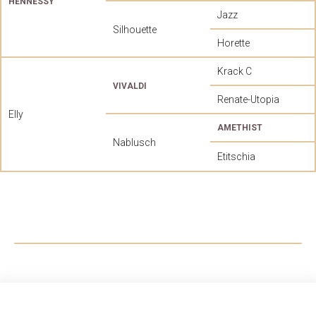
HENNESSY
Jazz
Silhouette
Horette
Krack C
VIVALDI
Renate-Utopia
Elly
AMETHIST
Nablusch
Etitschia